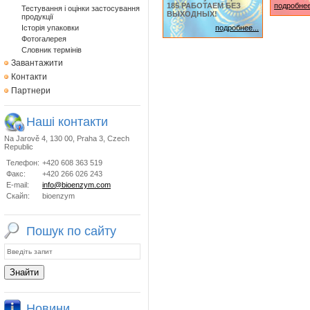
185 РАБОТАЕМ БЕЗ
подробнее
Тестування i оцінки застосування
ВЫХОДНЫХ!
продукції
Історія упаковки
подробнее...
Фотогалерея
Словник термінів
Завантажити
Контакти
Партнери
Наші контакти
Na Jarově 4, 130 00, Praha 3, Czech
Republic
Телефон:
+420 608 363 519
Факс:
+420 266 026 243
E-mail:
info@bioenzym.com
Скайп:
bioenzym
Пошук по сайту
Новини