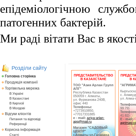
епідеміологічною службо
патогенних бактерій.
Ми раді вітати Вас в якост
Розділи сайту
ПРЕДСТАВИТЕЛЬСТВО
ПРЕДСТ
Головна сторінка
В КАЗАХСТАНЕ
В К
Продукція компанії
ТОО "Азия Арлан Групп
"АГРИМА
Торгівельна мережа
АПГ"
Кыргызск
Республика Казахстан
В Україні
с. Аламуд
050059 г. Алматы,
В Казахстані
ул. Алма-
ул. Фурманова 240В,
В Киргизії
офис 440
Телефон
Телефоны:
В Молдові
99 79)
+7273910850,
Телефон
Відгуки клієнтів
+77017331885
41 82)
e - mail:
aziya-arlan-
Питання та відповіді
E - mail:
apg@mail.ru
agrimatco@
Референції
Магазин "САДОВЫЙ
Корисна інформація
ЦЕНТР"
Статтi
г.Алматы ул.Гагарина