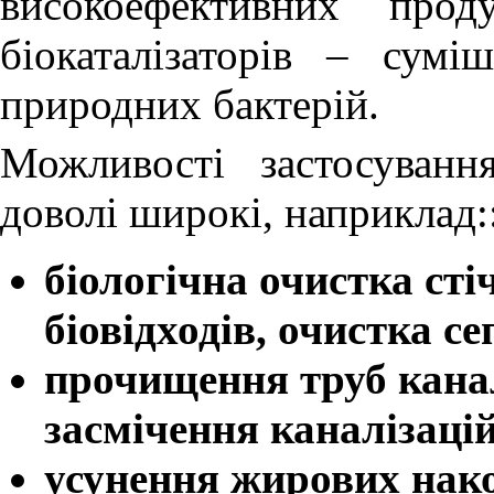
високоефективних прод
біокаталізаторів – сумі
природних бактерій.
Можливості застосуванн
доволі широкі, наприклад:
біологічна очистка сті
біовідходів, очистка се
прочищення труб канал
засмічення каналізацій
усунення жирових нако