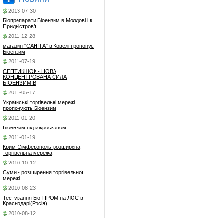
2013-07-30
Біопрепарати Біоензим в Молдові і в
Придністров’ї
2011-12-28
магазин "САНІТА" в Ковелі пропонує
Біоензим
2011-07-19
СЕПТИКШОК - НОВА
КОНЦЕНТРОВАНА СИЛА
БІОЕНЗИМІВ
2011-05-17
Українські торгівельні мережі
пропонують Біоензим
2011-01-20
Біоензим під мікроскопом
2011-01-19
Крим-Сімферополь-розширена
торгівельна мережа
2010-10-12
Суми - розширення торгівельної
мережі
2010-08-23
Тестування Біо-ПРОМ на ЛОС в
Краснодарі(Росія)
2010-08-12