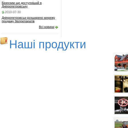
Біоензим ще доступніший в
Дніпропетровську
2010-07-30
Дніпропетровськ-розширено мережу
продажу біопрепаратів
Всі новини
Нашi продукти